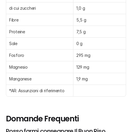
di cui zuccheri
1,0 g
Fibre
5,5 g
Proteine
7,5 g
Sale
0 g
Fosforo
295 mg
Magnesio
129 mg
Manganese
1,9 mg
*AR: Assunzioni di riferimento
Domande Frequenti
Posso farmi consegnare Il Buon Riso, 