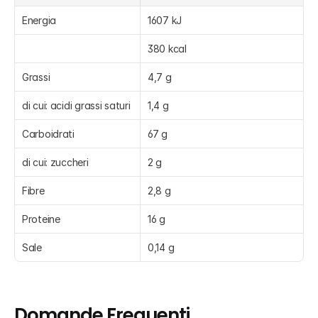
Energia
1607 kJ
380 kcal
Grassi
4,7 g
di cui: acidi grassi saturi
1,4 g
Carboidrati
67 g
di cui: zuccheri
2 g
Fibre
2,8 g
Proteine
16 g
Sale
0,14 g
Domande Frequenti