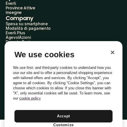
Everli
Province Attive
Insegne
Company
Spesa su smartphone
Modalità di pagamento
Everli Plus
AgevolAzioni
Diventa Partner
Advertise with Us
Everli Shoppers
We use cookies
About Us
Scopri chi siamo
Everli News
We use first- and third-party cookies to understand how you
Domande frequenti
use our site and to offer a personalized shopping experience
Lavora con noi
with tailored offers and services. By clicking “Accept”, you
Diventa Shopper
agree to all cookies. By clicking “Cookie Settings”, you can
Investitori
choose which cookies to allow. If you close this banner with
Privacy
Cookie
Preferenze Cookie
“X”, only essential cookies will be used. To learn more, see
Termini e Condizioni
Codice Etico
our
cookie policy
Indirizzo PEC: everli@pec.it - indirizzo DPO: dpo@everli.com
Copyright © 2014-2026 Everli Global Inc.
Italiano
Accept
Customize