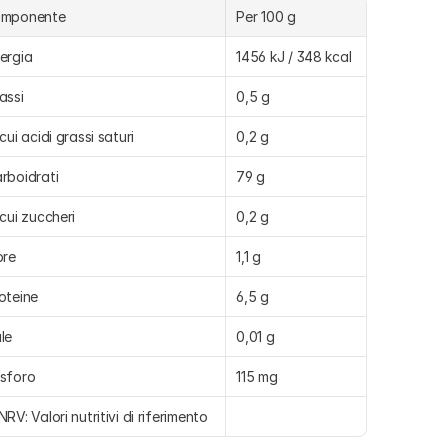
omponente
Per 100 g
ergia
1456 kJ / 348 kcal
assi
0,5 g
 cui acidi grassi saturi
0,2 g
rboidrati
79 g
 cui zuccheri
0,2 g
bre
1,1 g
oteine
6,5 g
le
0,01 g
sforo
115 mg
NRV: Valori nutritivi di riferimento