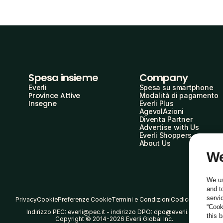
Spesa insieme
Company
Everli
Spesa su smartphone
Province Attive
Modalità di pagamento
Insegne
Everli Plus
AgevolAzioni
Diventa Partner
Advertise with Us
Everli Shoppers
About Us
We
We us
and t
servi
Privacy
Cookie
Preferenze Cookie
Termini e Condizioni
Codice Etico
“Cook
Indirizzo PEC: everli@pec.it - indirizzo DPO: dpo@everli.com
this 
Copyright © 2014-2026 Everli Global Inc.