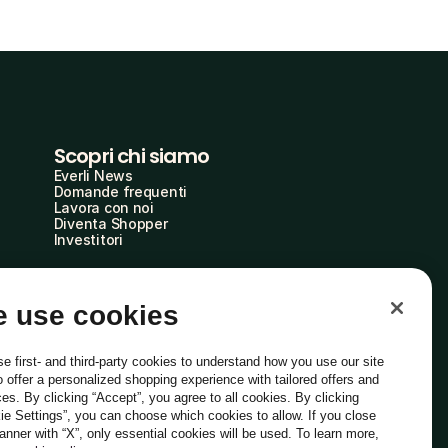
Scopri chi siamo
Everli News
Domande frequenti
Lavora con noi
Diventa Shopper
Investitori
 use cookies
e first- and third-party cookies to understand how you use our site
o offer a personalized shopping experience with tailored offers and
ces. By clicking “Accept”, you agree to all cookies. By clicking
ie Settings”, you can choose which cookies to allow. If you close
Italiano
banner with “X”, only essential cookies will be used. To learn more,