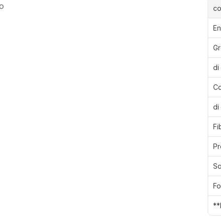
o
c
En
Gr
di
Ca
di
Fi
Pr
Sa
Fo
**