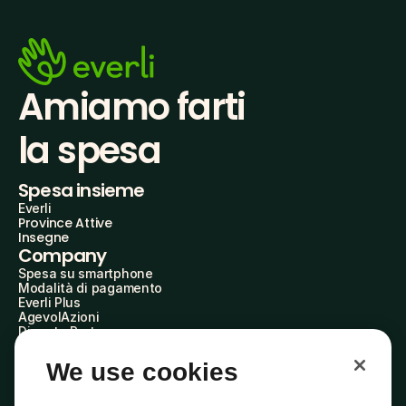
Amiamo farti
la spesa
Spesa insieme
Everli
Province Attive
Insegne
Company
Spesa su smartphone
Modalità di pagamento
Everli Plus
AgevolAzioni
Diventa Partner
Advertise with Us
Everli Shoppers
We use cookies
About Us
Scopri chi siamo