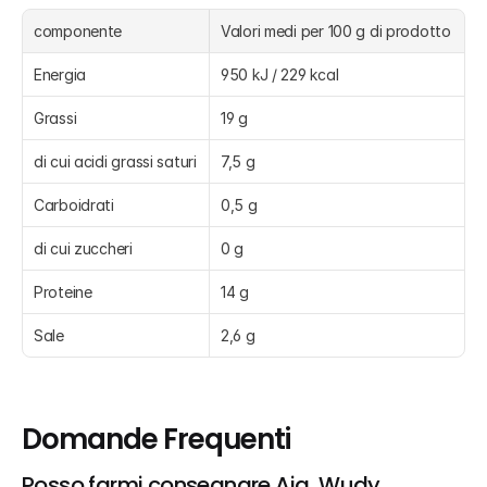
componente
Valori medi per 100 g di prodotto
Energia
950 kJ / 229 kcal
Grassi
19 g
di cui acidi grassi saturi
7,5 g
Carboidrati
0,5 g
di cui zuccheri
0 g
Proteine
14 g
Sale
2,6 g
Domande Frequenti
Posso farmi consegnare Aia, Wudy 