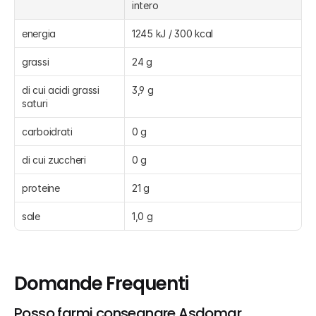
intero
energia
1245 kJ / 300 kcal
grassi
24 g
di cui acidi grassi 
3,9 g
saturi
carboidrati
0 g
di cui zuccheri
0 g
proteine
21 g
sale
1,0 g
Domande Frequenti
Posso farmi consegnare Asdomar, 