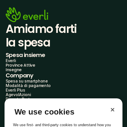
Amiamo farti
la spesa
Spesa insieme
Everli
Province Attive
Insegne
Company
Spesa su smartphone
Modalità di pagamento
Everli Plus
AgevolAzioni
Diventa Partner
Advertise with Us
Everli Shoppers
We use cookies
About Us
Scopri chi siamo
Everli News
We use first- and third-party cookies to understand how you