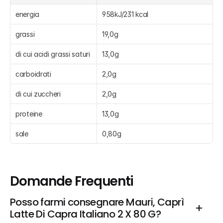
energia
958kJ/231 kcal
grassi
19,0g
di cui acidi grassi saturi
13,0g
carboidrati
2,0g
di cui zuccheri
2,0g
proteine
13,0g
sale
0,80g
Domande Frequenti
Posso farmi consegnare Mauri, Caprì 
Latte Di Capra Italiano 2 X 80 G?