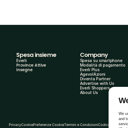
Spesa insieme
Company
Everli
Spesa su smartphone
Province Attive
Modalità di pagamento
Insegne
Everli Plus
AgevolAzioni
Diventa Partner
Advertise with Us
Everli Shoppers
About Us
We
We us
and t
servi
Privacy
Cookie
Preferenze Cookie
Termini e Condizioni
Codice Etico