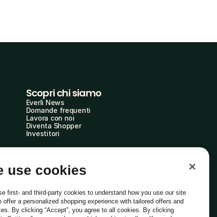
Scopri chi siamo
Everli News
Domande frequenti
Lavora con noi
Diventa Shopper
Investitori
 use cookies
e first- and third-party cookies to understand how you use our site
o offer a personalized shopping experience with tailored offers and
ces. By clicking “Accept”, you agree to all cookies. By clicking