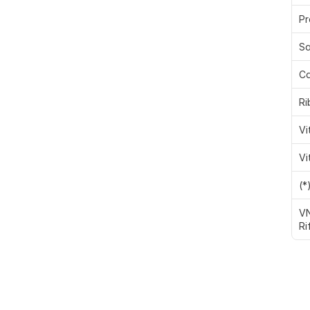
Pr
Sa
Ca
Ri
Vi
Vi
(*
VN
Ri