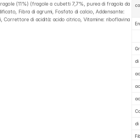
agole (11%) (fragole a cubetti 7,7%, purea di fragola da 
c
ato, Fibra di agrumi, Fosfato di calcio, Addensante: 
orrettore di acidità: acido citrico, Vitamine: riboflavina 
En
Gr
di 
ac
ac
ac
Ca
di
Fi