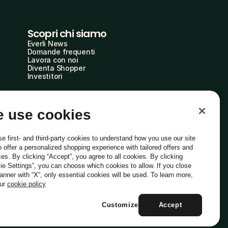
Scopri chi siamo
Everli News
Domande frequenti
Lavora con noi
Diventa Shopper
Investitori
 use cookies
e first- and third-party cookies to understand how you use our site
o offer a personalized shopping experience with tailored offers and
ces. By clicking “Accept”, you agree to all cookies. By clicking
ie Settings”, you can choose which cookies to allow. If you close
Italiano
banner with “X”, only essential cookies will be used. To learn more,
our
cookie policy
Customize
Accept