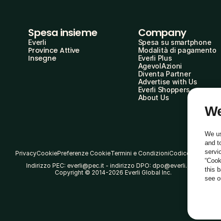
Spesa insieme
Company
Everli
Spesa su smartphone
Province Attive
Modalità di pagamento
Insegne
Everli Plus
AgevolAzioni
Diventa Partner
Advertise with Us
Everli Shoppers
About Us
We
We us
and t
servi
Privacy
Cookie
Preferenze Cookie
Termini e Condizioni
Codice Etico
“Cook
Indirizzo PEC: everli@pec.it - indirizzo DPO: dpo@everli.com
this 
Copyright © 2014-2026 Everli Global Inc.
see 