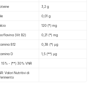
oteine
3,2 g
le
0,01 g
lcio
120 (*) mg
boflavina (Vit B2)
0,21 (*) mg
tamina B12
0,38 (*) µg
tamina D
1,5 (**) µg
) 15% - (**) 30% VNR
R: Valori Nutritivi di 
ferimento