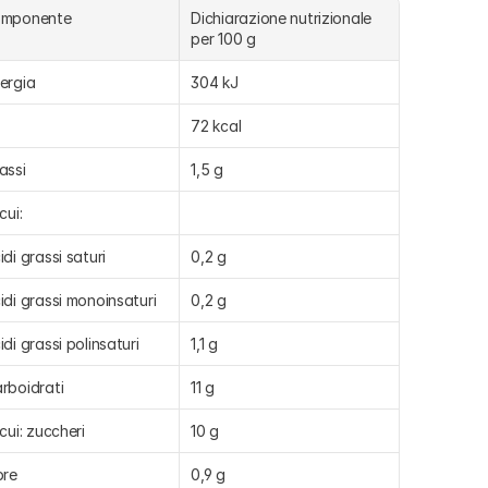
omponente
Dichiarazione nutrizionale 
per 100 g
ergia
304 kJ
72 kcal
assi
1,5 g
cui:
idi grassi saturi
0,2 g
idi grassi monoinsaturi
0,2 g
idi grassi polinsaturi
1,1 g
rboidrati
11 g
 cui: zuccheri
10 g
bre
0,9 g