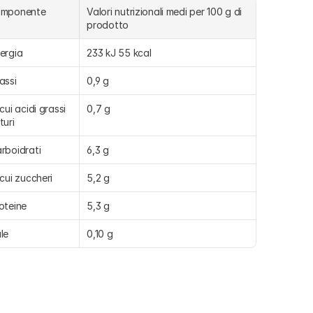
omponente
Valori nutrizionali medi per 100 g di 
prodotto
ergia
233 kJ 55 kcal
assi
0,9 g
 cui acidi grassi 
0,7 g
turi
rboidrati
6,3 g
 cui zuccheri
5,2 g
oteine
5,3 g
le
0,10 g