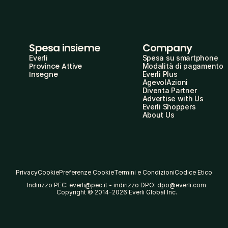
Spesa insieme
Company
Everli
Spesa su smartphone
Province Attive
Modalità di pagamento
Insegne
Everli Plus
AgevolAzioni
Diventa Partner
Advertise with Us
Everli Shoppers
About Us
Privacy
Cookie
Preferenze Cookie
Termini e Condizioni
Codice Etico
Indirizzo PEC: everli@pec.it - indirizzo DPO: dpo@everli.com
Copyright © 2014-2026 Everli Global Inc.