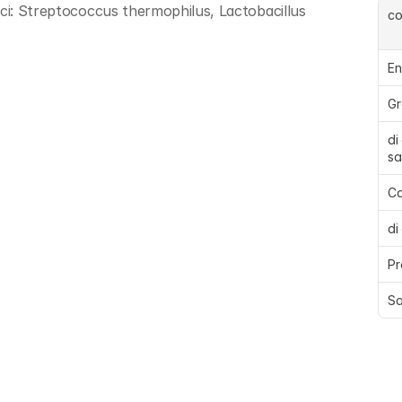
ici: Streptococcus thermophilus, Lactobacillus 
c
En
Gr
di
sa
Ca
di
Pr
Sa