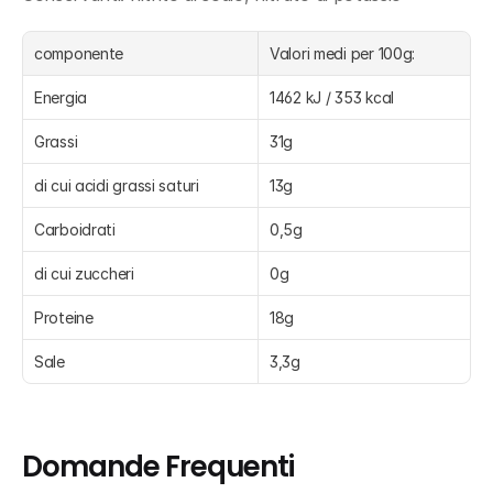
componente
Valori medi per 100g:
Energia
1462 kJ / 353 kcal
Grassi
31g
di cui acidi grassi saturi
13g
Carboidrati
0,5g
di cui zuccheri
0g
Proteine
18g
Sale
3,3g
Domande Frequenti