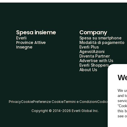
Spesa insieme
Company
Everli
Spesa su smartphone
Province Attive
Modalità di pagamento
Insegne
Everli Plus
AgevolAzioni
Diventa Partner
Advertise with Us
Everli Shoppers
About Us
We
We us
and t
servi
Privacy
Cookie
Preferenze Cookie
Termini e Condizioni
Codice Etico
“Cook
Copyright © 2014-2026 Everli Global Inc.
this 
see 