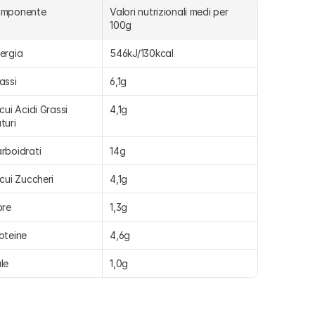
omponente
Valori nutrizionali medi per 
100g
ergia
546kJ/130kcal
assi
6,1g
 cui Acidi Grassi 
4,1g
turi
rboidrati
14g
 cui Zuccheri
4,1g
bre
1,3g
oteine
4,6g
le
1,0g