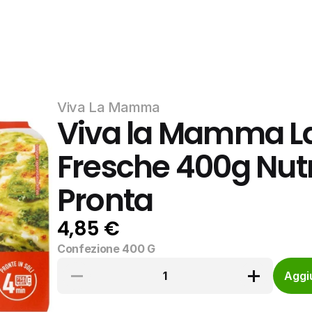
Viva La Mamma
Viva la Mamma La
Fresche 400g Nutr
Pronta
4,85 €
Confezione 400 G
1
Aggiu