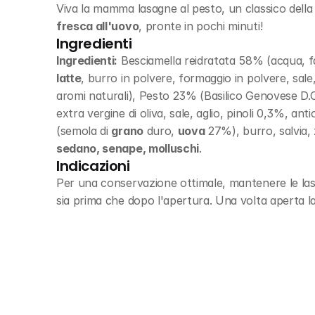
Viva la mamma lasagne al pesto, un classico della 
fresca all'uovo
, pronte in pochi minuti!
Ingredienti
Ingredienti:
 Besciamella reidratata 58% (acqua, fa
latte
, burro in polvere, formaggio in polvere, sale, 
aromi naturali), Pesto 23% (Basilico Genovese D.O.P
extra vergine di oliva, sale, aglio, pinoli 0,3%, ant
(semola di 
grano
 duro, 
uova
 27%), burro, salvia
sedano, senape, molluschi
.
Indicazioni
Per una conservazione ottimale, mantenere le lasa
sia prima che dopo l'apertura. Una volta aperta l