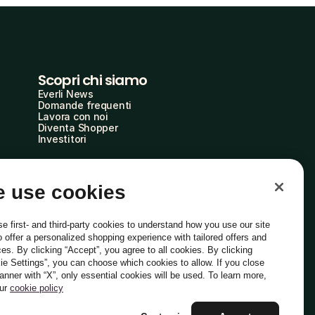
Scopri chi siamo
Everli News
Domande frequenti
Lavora con noi
Diventa Shopper
Investitori
 use cookies
e first- and third-party cookies to understand how you use our site
o offer a personalized shopping experience with tailored offers and
ces. By clicking “Accept”, you agree to all cookies. By clicking
ie Settings”, you can choose which cookies to allow. If you close
Italiano
banner with “X”, only essential cookies will be used. To learn more,
our
cookie policy