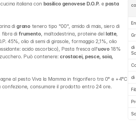
cucina italiana con 
basilico genovese D.O.P.
 e 
pasta 
c
En
rina di 
grano
 tenero tipo "00", amido di mais, siero di 
fibra di 
frumento
, maltodestrina, proteine del 
latte
, 
Gr
. 45%, olio di semi di girasole, formaggio 2,1%, olio 
di
iossidante: acido ascorbico), Pasta fresca all'
uovo
 18% 
Sa
, zucchero. Può contenere: 
crostacei, pesce, soia, 
Ca
di
gne al pesto Viva la Mamma in frigorifero tra 0° e +4°C 
a confezione, consumare il prodotto entro 24 ore.
Fi
Pr
Sa