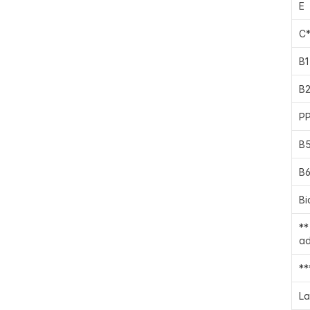
E
C
B1
B
P
B
B6
Bi
**
ad
**
La