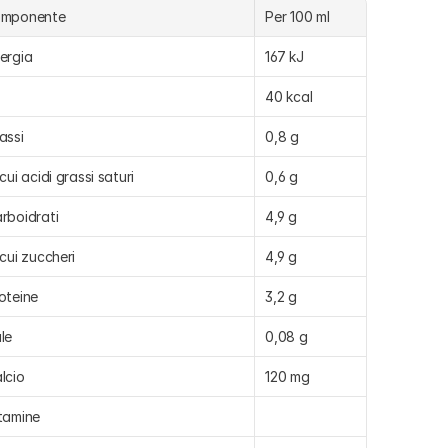
omponente
Per 100 ml
ergia
167 kJ
40 kcal
assi
0,8 g
 cui acidi grassi saturi
0,6 g
rboidrati
4,9 g
 cui zuccheri
4,9 g
oteine
3,2 g
le
0,08 g
lcio
120 mg
tamine