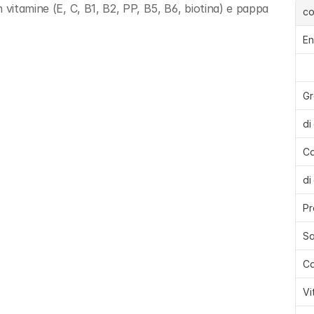
 vitamine (E, C, B1, B2, PP, B5, B6, biotina) e pappa 
c
En
Gr
di
Ca
di
Pr
Sa
Ca
Vi