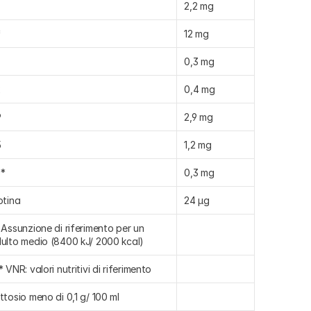
2,2 mg
*
12 mg
0,3 mg
2
0,4 mg
P
2,9 mg
5
1,2 mg
*
0,3 mg
otina
24 µg
 Assunzione di riferimento per un 
ulto medio (8400 kJ/ 2000 kcal)
* VNR: valori nutritivi di riferimento
ttosio meno di 0,1 g/ 100 ml