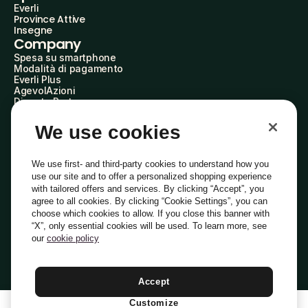
Everli
Province Attive
Insegne
Company
Spesa su smartphone
Modalità di pagamento
Everli Plus
AgevolAzioni
Diventa Partner
Advertise with Us
Everli Shoppers
We use cookies
About Us
Scopri chi siamo
Everli News
We use first- and third-party cookies to understand how you
Domande frequenti
use our site and to offer a personalized shopping experience
Lavora con noi
with tailored offers and services. By clicking “Accept”, you
Diventa Shopper
agree to all cookies. By clicking “Cookie Settings”, you can
Investitori
choose which cookies to allow. If you close this banner with
Privacy
Cookie
Preferenze Cookie
“X”, only essential cookies will be used. To learn more, see
Termini e Condizioni
Codice Etico
our
cookie policy
Indirizzo PEC: everli@pec.it - indirizzo DPO: dpo@everli.com
Copyright © 2014-2026 Everli Global Inc.
Italiano
Accept
Customize