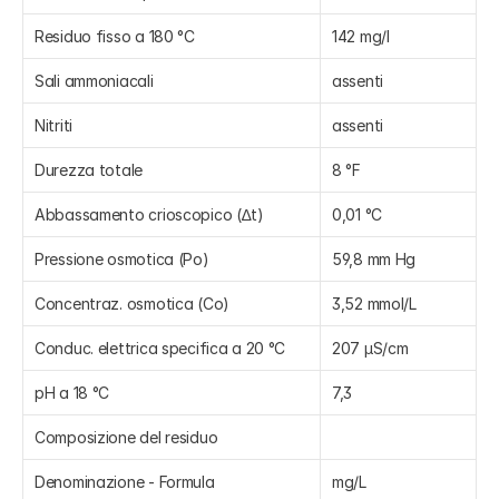
Residuo fisso a 180 °C
142 mg/l
Sali ammoniacali
assenti
Nitriti
assenti
Durezza totale
8 °F
Abbassamento crioscopico (∆t)
0,01 °C
Pressione osmotica (Po)
59,8 mm Hg
Concentraz. osmotica (Co)
3,52 mmol/L
Conduc. elettrica specifica a 20 °C
207 µS/cm
pH a 18 °C
7,3
Composizione del residuo
Denominazione - Formula
mg/L