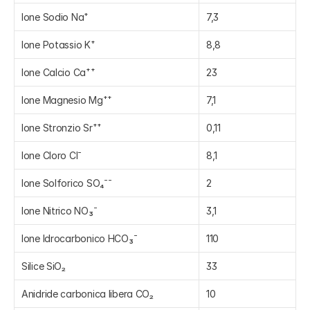
Ione Sodio Na⁺
7,3
Ione Potassio K⁺
8,8
Ione Calcio Ca⁺⁺
23
Ione Magnesio Mg⁺⁺
7,1
Ione Stronzio Sr⁺⁺
0,11
Ione Cloro CI⁻
8,1
Ione Solforico SO₄⁻⁻
2
Ione Nitrico NO₃⁻
3,1
Ione Idrocarbonico HCO₃⁻
110
Silice SiO₂
33
Anidride carbonica libera CO₂
10