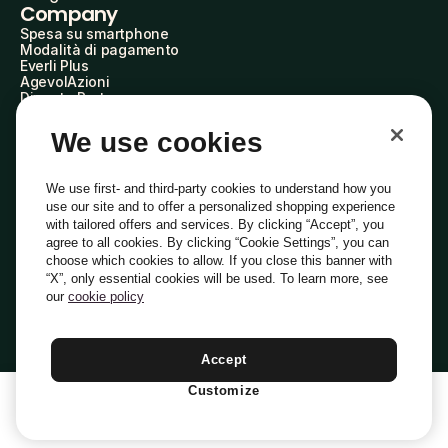
Company
Spesa su smartphone
Modalità di pagamento
Everli Plus
AgevolAzioni
Diventa Partner
Advertise with Us
Everli Shoppers
We use cookies
About Us
Scopri chi siamo
Everli News
We use first- and third-party cookies to understand how you
Domande frequenti
use our site and to offer a personalized shopping experience
Lavora con noi
with tailored offers and services. By clicking “Accept”, you
Diventa Shopper
agree to all cookies. By clicking “Cookie Settings”, you can
Investitori
choose which cookies to allow. If you close this banner with
Privacy
Cookie
Preferenze Cookie
“X”, only essential cookies will be used. To learn more, see
Termini e Condizioni
Codice Etico
our
cookie policy
Indirizzo PEC: everli@pec.it - indirizzo DPO: dpo@everli.com
Copyright © 2014-2026 Everli Global Inc.
Italiano
Accept
Customize
1
Aggiungi Al Carrello