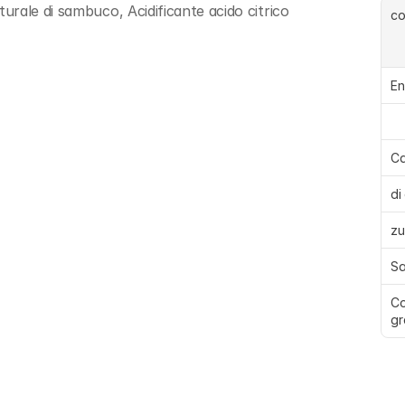
rale di sambuco, Acidificante acido citrico
c
En
Ca
di 
zu
Sa
Co
gr