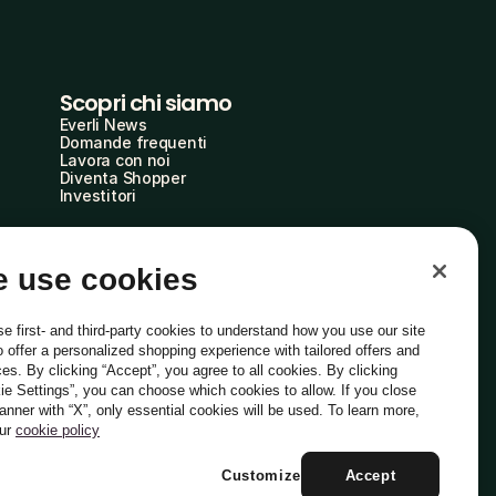
Scopri chi siamo
Everli News
Domande frequenti
Lavora con noi
Diventa Shopper
Investitori
 use cookies
e first- and third-party cookies to understand how you use our site
o offer a personalized shopping experience with tailored offers and
ces. By clicking “Accept”, you agree to all cookies. By clicking
ie Settings”, you can choose which cookies to allow. If you close
Italiano
banner with “X”, only essential cookies will be used. To learn more,
our
cookie policy
Customize
Accept