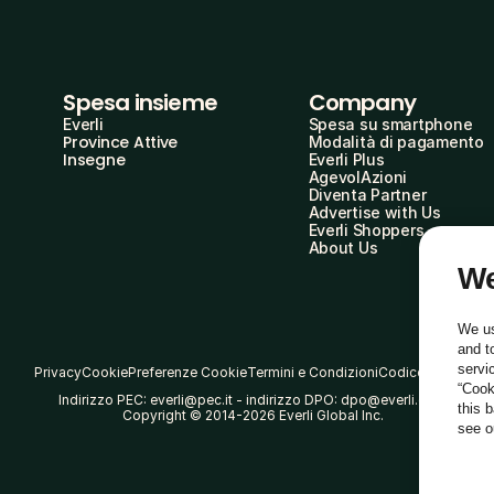
Spesa insieme
Company
Everli
Spesa su smartphone
Province Attive
Modalità di pagamento
Insegne
Everli Plus
AgevolAzioni
Diventa Partner
Advertise with Us
Everli Shoppers
About Us
We
We us
and t
servi
Privacy
Cookie
Preferenze Cookie
Termini e Condizioni
Codice Etico
“Cook
Indirizzo PEC: everli@pec.it - indirizzo DPO: dpo@everli.com
this 
Copyright © 2014-2026 Everli Global Inc.
see 