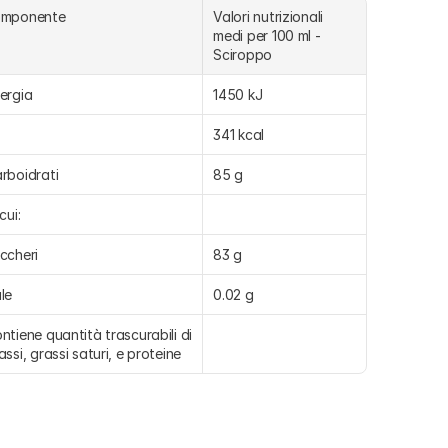
omponente
Valori nutrizionali 
medi per 100 ml - 
Sciroppo 
ergia
1450 kJ
341 kcal
rboidrati
85 g
cui:
ccheri
83 g
le
0.02 g
ntiene quantità trascurabili di 
assi, grassi saturi, e proteine