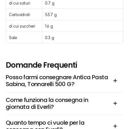
di cui saturi
0.7 g
Carboidrati
53.7 g
di cui zuccheri
1.6 g
Sale
0.3 g
Domande Frequenti
Posso farmi consegnare Antica Pasta 
Sabina, Tonnarelli 500 G?
Come funziona la consegna in 
giornata di Everli?
Quanto tempo ci vuole per la 