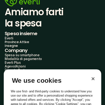
Amiamo farti
la spesa
Spesa insieme
Everli
Province Attive
Insegne
Company
Spesa su smartphone
Modalità di pagamento
Everli Plus
AgevolAzioni
Diventa Partner
Advertise with Us
Everli Shoppers
We use cookies
About Us
Scopri chi siamo
Everli News
We use first- and third-party cookies to understand how you
Domande frequenti
use our site and to offer a personalized shopping experience
Lavora con noi
with tailored offers and services. By clicking “Accept”, you
Diventa Shopper
agree to all cookies. By clicking “Cookie Settings”, you can