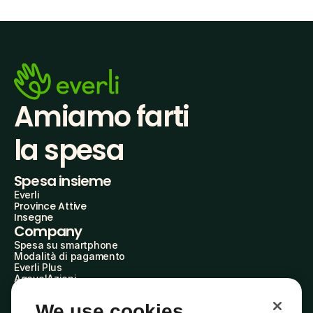
Amiamo farti
la spesa
Spesa insieme
Everli
Province Attive
Insegne
Company
Spesa su smartphone
Modalità di pagamento
Everli Plus
AgevolAzioni
Diventa Partner
Advertise with Us
We use cookies
Everli Shoppers