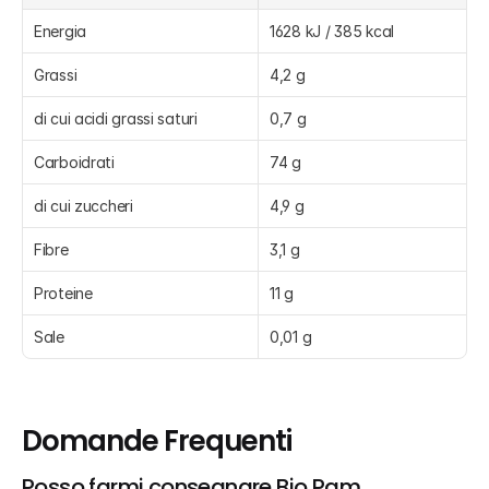
Energia
1628 kJ / 385 kcal
Grassi
4,2 g
di cui acidi grassi saturi
0,7 g
Carboidrati
74 g
di cui zuccheri
4,9 g
Fibre
3,1 g
Proteine
11 g
Sale
0,01 g
Domande Frequenti
Posso farmi consegnare Bio Pam 