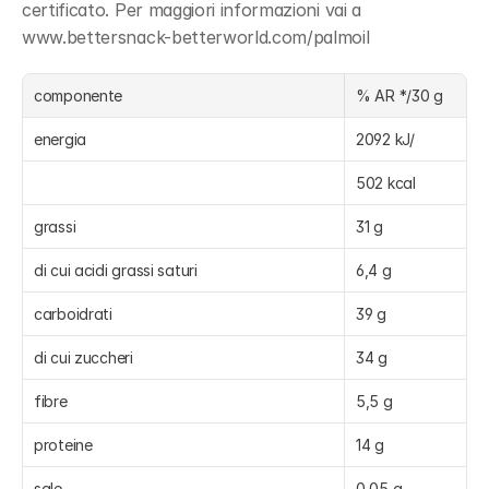
certificato. Per maggiori informazioni vai a 
www.bettersnack-betterworld.com/palmoil
componente
% AR */30 g
energia
2092 kJ/
502 kcal
grassi
31 g
di cui acidi grassi saturi
6,4 g
carboidrati
39 g
di cui zuccheri
34 g
fibre
5,5 g
proteine
14 g
sale
0,05 g