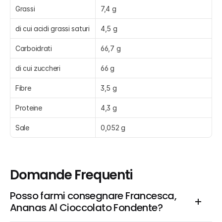
Grassi
7,4 g
di cui acidi grassi saturi
4,5 g
Carboidrati
66,7 g
di cui zuccheri
66 g
Fibre
3,5 g
Proteine
4,3 g
Sale
0,052 g
Domande Frequenti
Posso farmi consegnare Francesca, 
Ananas Al Cioccolato Fondente?