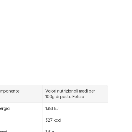
omponente
Valori nutrizionali medi per 
100g di pasta Felicia 
ergia
1381 kJ
327 kcal
assi
1,5 g