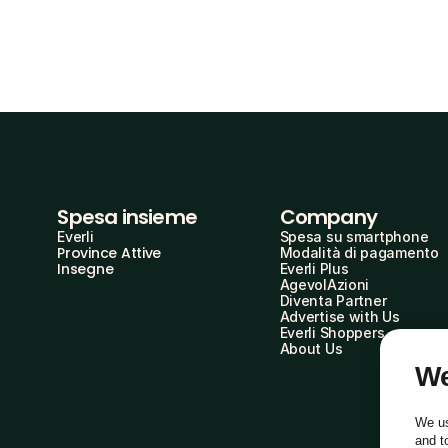
Spesa insieme
Company
Everli
Spesa su smartphone
Province Attive
Modalità di pagamento
Insegne
Everli Plus
AgevolAzioni
Diventa Partner
Advertise with Us
Everli Shoppers
About Us
We
We us
and t