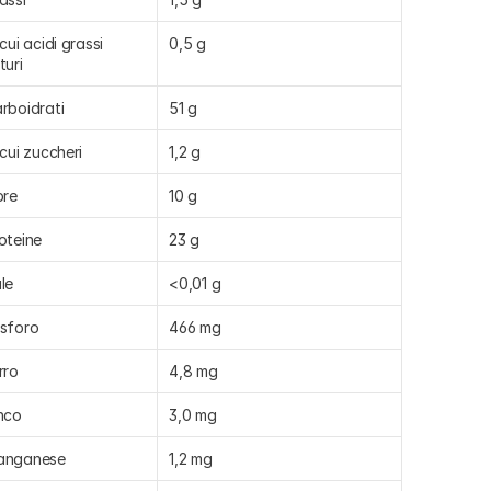
 cui acidi grassi 
0,5 g
turi
rboidrati
51 g
 cui zuccheri
1,2 g
bre
10 g
oteine
23 g
le
<0,01 g
sforo
466 mg
rro
4,8 mg
nco
3,0 mg
anganese
1,2 mg