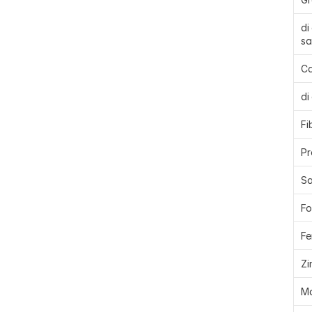
di
sa
Ca
di
Fi
Pr
Sa
Fo
Fe
Zi
M