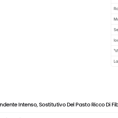
R
M
Se
Io
¹V
La
nte Intenso, Sostitutivo Del Pasto Ricco Di Fibr