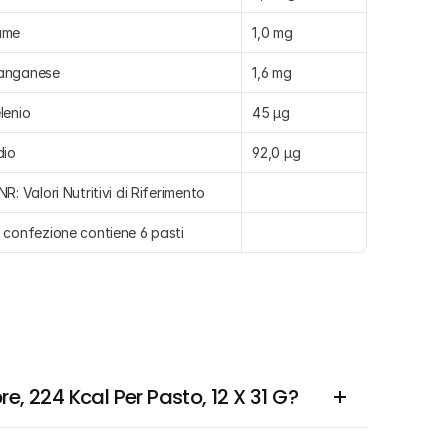
ame
1,0 mg
anganese
1,6 mg
lenio
45 µg
dio
92,0 µg
NR: Valori Nutritivi di Riferimento
 confezione contiene 6 pasti
e, 224 Kcal Per Pasto, 12 X 31 G?