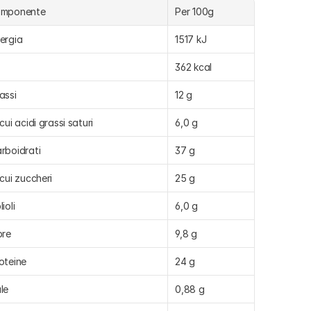
omponente
Per 100g
ergia
1517 kJ
362 kcal
assi
12 g
 cui acidi grassi saturi
6,0 g
rboidrati
37 g
 cui zuccheri
25 g
lioli
6,0 g
bre
9,8 g
oteine
24 g
le
0,88 g