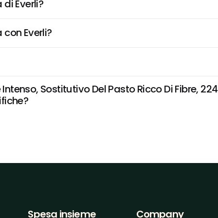
di Everli?
 con Everli?
nso, Sostitutivo Del Pasto Ricco Di Fibre, 224 K
ifiche?
Spesa insieme
Company