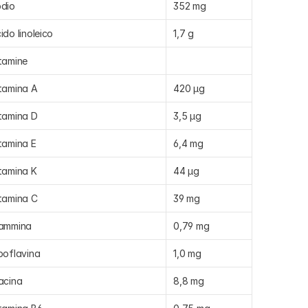
dio
352 mg
ido linoleico
1,7 g
tamine
tamina A
420 µg
tamina D
3,5 µg
tamina E
6,4 mg
tamina K
44 µg
tamina C
39 mg
ammina
0,79 mg
boflavina
1,0 mg
acina
8,8 mg