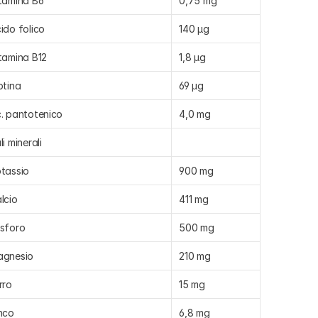
tamina B6
0,75 mg
ido folico
140 µg
tamina B12
1,8 µg
otina
69 µg
. pantotenico
4,0 mg
li minerali
tassio
900 mg
lcio
411 mg
sforo
500 mg
agnesio
210 mg
rro
15 mg
nco
6,8 mg