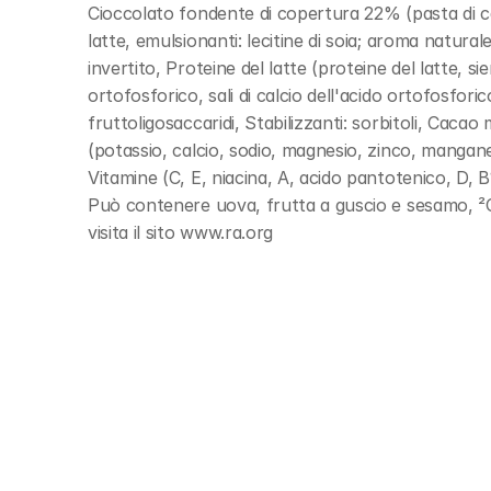
Cioccolato fondente di copertura 22% (pasta di ca
latte, emulsionanti: lecitine di soia; aroma natural
invertito, Proteine del latte (proteine del latte, sier
ortofosforico, sali di calcio dell'acido ortofosforic
fruttoligosaccaridi, Stabilizzanti: sorbitoli, Cacao 
(potassio, calcio, sodio, magnesio, zinco, manganes
Vitamine (C, E, niacina, A, acido pantotenico, D, B12
Può contenere uova, frutta a guscio e sesamo, ²Cer
visita il sito www.ra.org