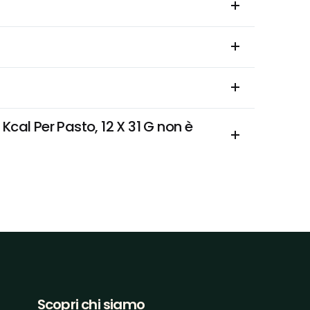
cal Per Pasto, 12 X 31 G non è 
Scopri chi siamo