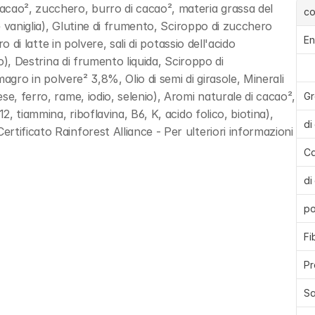
cao², zucchero, burro di cacao², materia grassa del 
c
e vaniglia), Glutine di frumento, Sciroppo di zucchero 
En
o di latte in polvere, sali di potassio dell'acido 
o), Destrina di frumento liquida, Sciroppo di 
magro in polvere² 3,8%, Olio di semi di girasole, Minerali 
e, ferro, rame, iodio, selenio), Aromi naturale di cacao², 
Gr
, tiammina, riboflavina, B6, K, acido folico, biotina), 
di
tificato Rainforest Alliance - Per ulteriori informazioni 
Ca
di
po
Fi
Pr
Sa