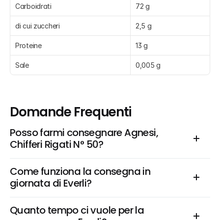
Carboidrati
72 g
di cui zuccheri
2,5 g
Proteine
13 g
Sale
0,005 g
Domande Frequenti
Posso farmi consegnare Agnesi, 
Chifferi Rigati N° 50?
Come funziona la consegna in 
giornata di Everli?
Quanto tempo ci vuole per la 