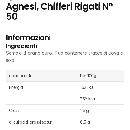
Agnesi, Chifferi Rigati N° 
50
Informazioni
Ingredienti
Semola di grano duro, Può contenere tracce di uova e 
soia
componente
Per 100g
Energia
1521 kJ
359 kcal
Grassi
1,5 g
di cui acidi grassi saturi
0,5 g