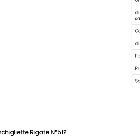
di
sa
Ca
di
Fi
Pr
Sa
higliette Rigate N°51?