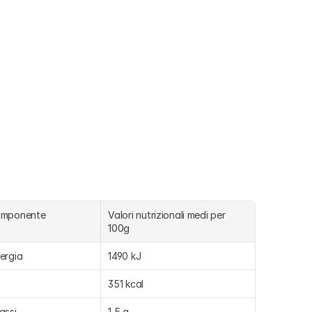
omponente
Valori nutrizionali medi per 
100g
ergia
1490 kJ
351 kcal
assi
1,5 g