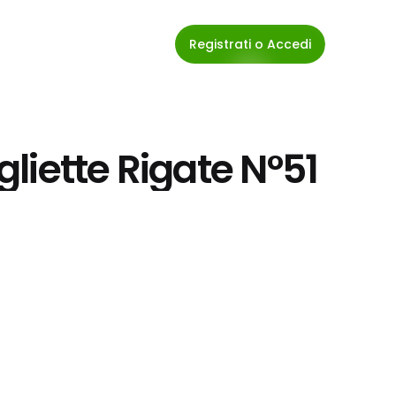
Registrati o Accedi
liette Rigate N°51