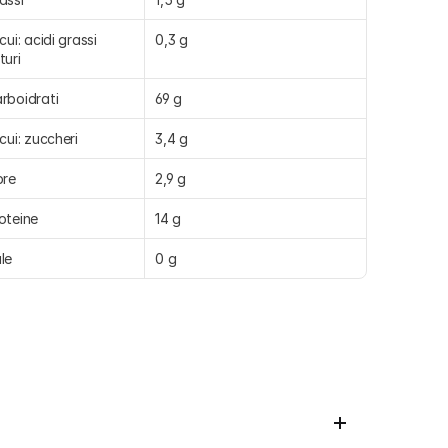
 cui: acidi grassi 
0,3 g
turi
rboidrati
69 g
 cui: zuccheri
3,4 g
bre
2,9 g
oteine
14 g
le
0 g