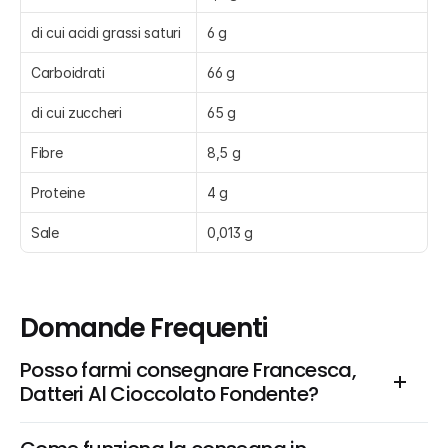
di cui acidi grassi saturi
6 g
Carboidrati
66 g
di cui zuccheri
65 g
Fibre
8,5 g
Proteine
4 g
Sale
0,013 g
Domande Frequenti
Posso farmi consegnare Francesca, 
Datteri Al Cioccolato Fondente?