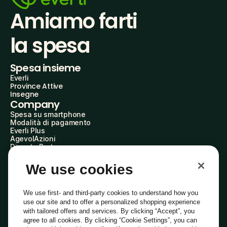
Amiamo farti
la spesa
Spesa insieme
Everli
Province Attive
Insegne
Company
Spesa su smartphone
Modalità di pagamento
Everli Plus
AgevolAzioni
Diventa Partner
Advertise with Us
Everli Shoppers
We use cookies
About Us
Scopri chi siamo
Everli News
We use first- and third-party cookies to understand how you
Domande frequenti
use our site and to offer a personalized shopping experience
Lavora con noi
with tailored offers and services. By clicking “Accept”, you
Diventa Shopper
agree to all cookies. By clicking “Cookie Settings”, you can
Investitori