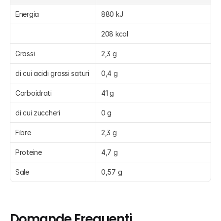
Energia
880 kJ
208 kcal
Grassi
2,3 g
di cui acidi grassi saturi
0,4 g
Carboidrati
41 g
di cui zuccheri
0 g
Fibre
2,3 g
Proteine
4,7 g
Sale
0,57 g
Domande Frequenti