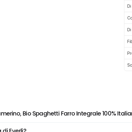
Di
Ca
Di
Fi
Pr
Sa
erino, Bio Spaghetti Farro Integrale 100% Itali
di Everli?