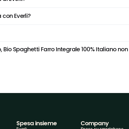
 con Everli?
io Spaghetti Farro Integrale 100% Italiano non è
Spesa insieme
Company
Everli
Spesa su smartphone