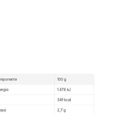
omponente
100 g
ergia
1.478 kJ
349 kcal
assi
2,7 g