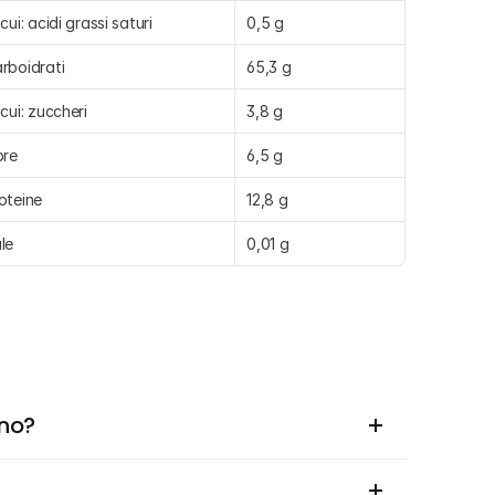
 cui: acidi grassi saturi
0,5 g
rboidrati
65,3 g
 cui: zuccheri
3,8 g
bre
6,5 g
oteine
12,8 g
le
0,01 g
ano?