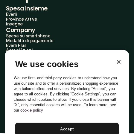
Spesa insieme
Everli
Province Attive
Insegne
Company
Spesa su smartphone
Modalità di pagamento
Everli Plus
AgevolAzioni
Diventa Partner
Advertise with Us
We use cookies
Everli Shoppers
About Us
Scopri chi siamo
We use first- and third-party cookies to understand how you
Everli News
use our site and to offer a personalized shopping experience
Domande frequenti
with tailored offers and services. By clicking “Accept”, you
Lavora con noi
agree to all cookies. By clicking “Cookie Settings”, you can
Diventa Shopper
choose which cookies to allow. If you close this banner with
Investitori
“X”, only essential cookies will be used. To learn more, see
Privacy
Cookie
Preferenze Cookie
Termini e Condizioni
Codice Etico
our
cookie policy
Copyright © 2014-2026 Everli Global Inc.
Italiano
Accept