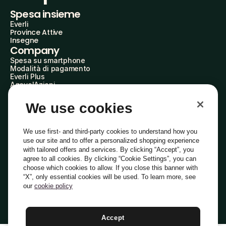
Spesa insieme
Everli
Province Attive
Insegne
Company
Spesa su smartphone
Modalità di pagamento
Everli Plus
AgevolAzioni
Diventa Partner
Advertise with Us
We use cookies
Everli Shoppers
About Us
Scopri chi siamo
We use first- and third-party cookies to understand how you
Everli News
use our site and to offer a personalized shopping experience
Domande frequenti
with tailored offers and services. By clicking “Accept”, you
Lavora con noi
agree to all cookies. By clicking “Cookie Settings”, you can
Diventa Shopper
choose which cookies to allow. If you close this banner with
Investitori
“X”, only essential cookies will be used. To learn more, see
Privacy
Cookie
Preferenze Cookie
Termini e Condizioni
Codice Etico
our
cookie policy
Copyright © 2014-2026 Everli Global Inc.
Italiano
Accept