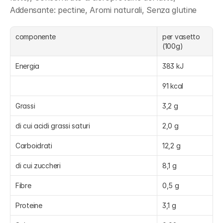
Addensante: pectine, Aromi naturali, Senza glutine
componente
per vasetto 
(100g) 
Energia
383 kJ
91 kcal
Grassi
3,2 g
di cui acidi grassi saturi
2,0 g
Carboidrati
12,2 g
di cui zuccheri
8,1 g
Fibre
0,5 g
Proteine
3,1 g