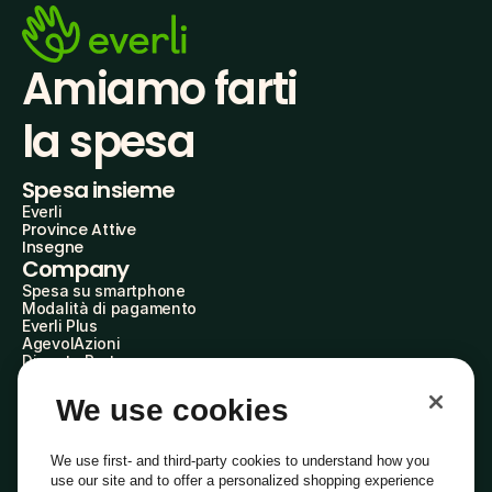
Amiamo farti
la spesa
Spesa insieme
Everli
Province Attive
Insegne
Company
Spesa su smartphone
Modalità di pagamento
Everli Plus
AgevolAzioni
Diventa Partner
Advertise with Us
Everli Shoppers
We use cookies
About Us
Scopri chi siamo
Everli News
We use first- and third-party cookies to understand how you
Domande frequenti
use our site and to offer a personalized shopping experience