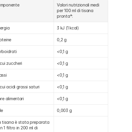
omponente
Valori nutrizionali medi 
per 100 ml di tisana 
pronta*:
ergia
3 kJ (1 kcal)
oteine
0,2 g
rboidrati
<0,1 g
 cui zuccheri
<0,1 g
assi
<0,1 g
 cui acidi grassi saturi
<0,1 g
bre alimentari
<0,1 g
le
0,003 g
a tisana è stata preparata 
n 1 filtro in 200 ml di 