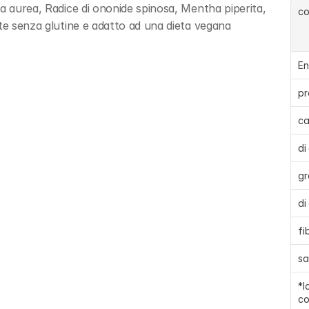
a aurea, Radice di ononide spinosa, Mentha piperita, 
c
nte senza glutine e adatto ad una dieta vegana
En
pr
ca
di
gr
di
fi
sa
*l
co