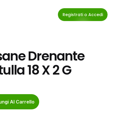
Registrati o Accedi
sane Drenante 
ulla 18 X 2 G
ngi Al Carrello