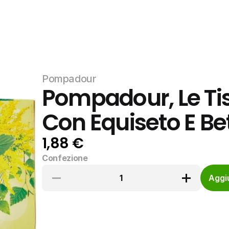
Pompadour
Pompadour, Le Ti
Con Equiseto E Bet
1,88 €
Confezione
1
Aggiu