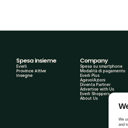
Spesa insieme
Company
Everli
Spesa su smartphone
Province Attive
Modalità di pagamento
Insegne
Everli Plus
AgevolAzioni
Diventa Partner
Advertise with Us
Everli Shoppers
About Us
We
We us
and t