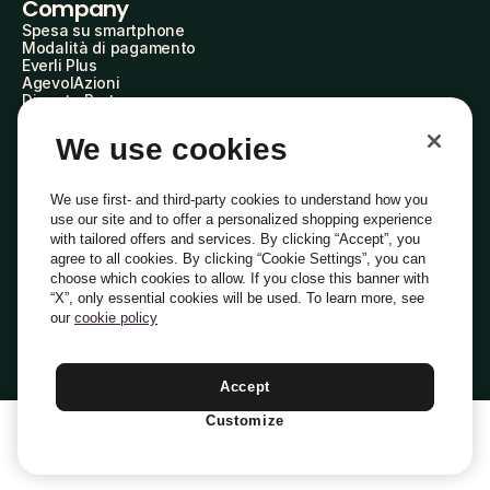
Company
Spesa su smartphone
Modalità di pagamento
Everli Plus
AgevolAzioni
Diventa Partner
Advertise with Us
Everli Shoppers
We use cookies
About Us
Scopri chi siamo
Everli News
We use first- and third-party cookies to understand how you
Domande frequenti
use our site and to offer a personalized shopping experience
Lavora con noi
with tailored offers and services. By clicking “Accept”, you
Diventa Shopper
agree to all cookies. By clicking “Cookie Settings”, you can
Investitori
choose which cookies to allow. If you close this banner with
Privacy
Cookie
Preferenze Cookie
“X”, only essential cookies will be used. To learn more, see
Termini e Condizioni
Codice Etico
our
cookie policy
Indirizzo PEC: everli@pec.it - indirizzo DPO: dpo@everli.com
Copyright © 2014-2026 Everli Global Inc.
Italiano
Accept
Customize
1
Aggiungi Al Carrello