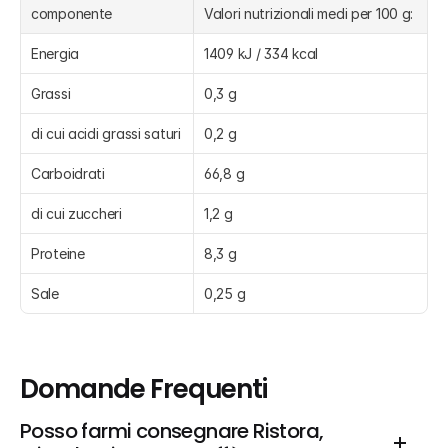
componente
Valori nutrizionali medi per 100 g:
Energia
1409 kJ / 334 kcal
Grassi
0,3 g
di cui acidi grassi saturi
0,2 g
Carboidrati
66,8 g
di cui zuccheri
1,2 g
Proteine
8,3 g
Sale
0,25 g
Domande Frequenti
Posso farmi consegnare Ristora, 