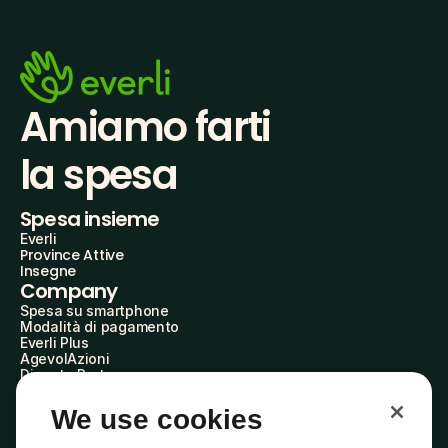
Amiamo farti
la spesa
Spesa insieme
Everli
Province Attive
Insegne
Company
Spesa su smartphone
Modalità di pagamento
Everli Plus
AgevolAzioni
Diventa Partner
Advertise with Us
Everli Shoppers
We use cookies
About Us
Scopri chi siamo