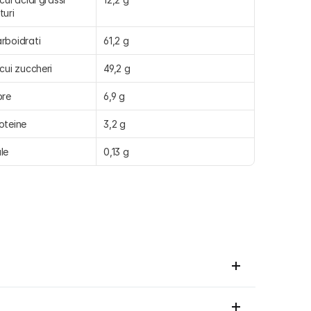
turi
rboidrati
61,2 g
 cui zuccheri
49,2 g
bre
6,9 g
oteine
3,2 g
le
0,13 g