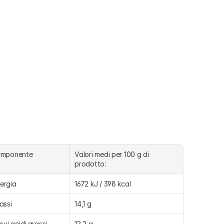
omponente
Valori medi per 100 g di 
prodotto:
ergia
1672 kJ / 398 kcal
assi
14,1 g
 cui acidi grassi 
12,2 g