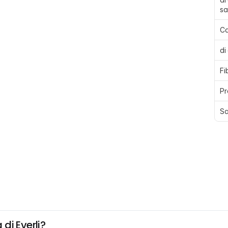
sa
Ca
di
Fi
Pr
Sa
di Everli?