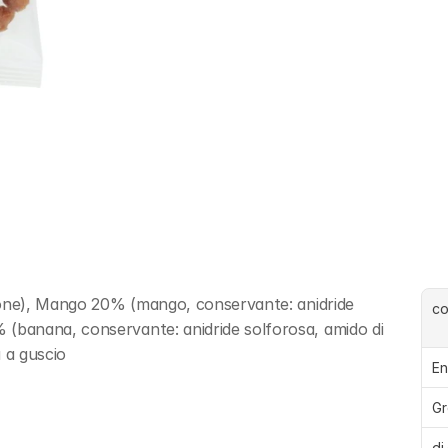
tone), Mango 20% (mango, conservante: anidride 
c
banana, conservante: anidride solforosa, amido di 
 a guscio
En
Gr
di