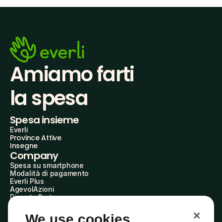
Amiamo farti
la spesa
Spesa insieme
Everli
Province Attive
Insegne
Company
Spesa su smartphone
Modalità di pagamento
Everli Plus
AgevolAzioni
Diventa Partner
Advertise with Us
Everli Shoppers
We use cookies
About Us