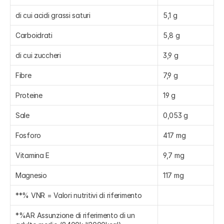
di cui acidi grassi saturi
5,1 g
Carboidrati
5,8 g
di cui zuccheri
3,9 g
Fibre
7,9 g
Proteine
19 g
Sale
0,053 g
Fosforo
417 mg
Vitamina E
9,7 mg
Magnesio
117 mg
**% VNR = Valori nutritivi di riferimento
*%AR Assunzione di riferimento di un 