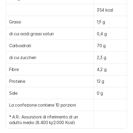
354 kcal
Grassi
1,9 g
di cui acidi grassi saturi
0,4 g
Carboidrati
70 g
di cui zuccheri
2,3 g
Fibre
4,2 g
Proteine
12 g
Sale
0 g
La confezione contiene 10 porzioni
* A.R.: Assunzioni di riferimento di un 
adulto medio (8.400 kj/2.000 Kcal)