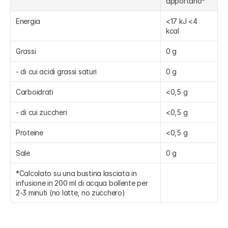
apportano*
Energia
<17 kJ <4 
kcal
Grassi
0 g
- di cui acidi grassi saturi
0 g
Carboidrati
<0,5 g
- di cui zuccheri
<0,5 g
Proteine
<0,5 g
Sale
0 g
*Calcolato su una bustina lasciata in 
infusione in 200 ml di acqua bollente per 
2-3 minuti (no latte, no zucchero)