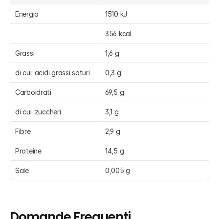
Energia
1510 kJ
356 kcal
Grassi
1,6 g
di cui: acidi grassi saturi
0,3 g
Carboidrati
69,5 g
di cui: zuccheri
3,1 g
Fibre
2,9 g
Proteine
14,5 g
Sale
0,005 g
Domande Frequenti