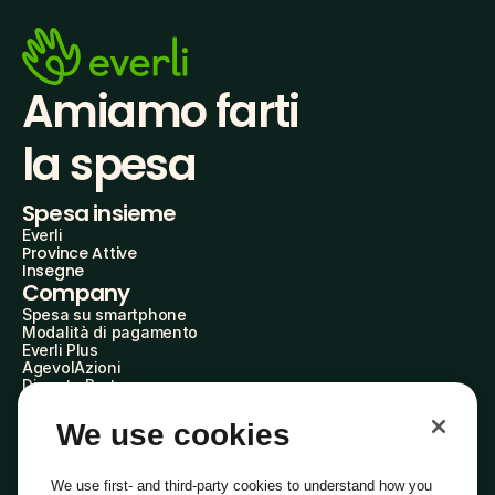
Amiamo farti
la spesa
Spesa insieme
Everli
Province Attive
Insegne
Company
Spesa su smartphone
Modalità di pagamento
Everli Plus
AgevolAzioni
Diventa Partner
Advertise with Us
Everli Shoppers
We use cookies
About Us
Scopri chi siamo
Everli News
We use first- and third-party cookies to understand how you