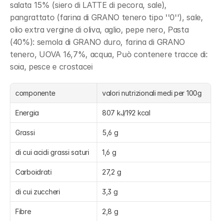
salata 15% (siero di LATTE di pecora, sale), 
pangrattato (farina di GRANO tenero tipo ''0''), sale, 
olio extra vergine di oliva, aglio, pepe nero, Pasta 
(40%): semola di GRANO duro, farina di GRANO 
tenero, UOVA 16,7%, acqua, Può contenere tracce di: 
soia, pesce e crostacei
componente
valori nutrizionali medi per 100g
Energia
807 kJ/192 kcal
Grassi
5,6 g
di cui acidi grassi saturi
1,6 g
Carboidrati
27,2 g
di cui zuccheri
3,3 g
Fibre
2,8 g