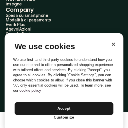
Insegne
Company
Spesa su smartphone
Modalità di pagamento
Everli Plus
AgevolAzioni
Diventa Partner
Advertise with Us
Everli Shoppers
We use cookies
About Us
Scopri chi siamo
Everli News
We use first- and third-party cookies to understand how you
Domande frequenti
use our site and to offer a personalized shopping experience
Lavora con noi
with tailored offers and services. By clicking “Accept”, you
Diventa Shopper
agree to all cookies. By clicking “Cookie Settings”, you can
Investitori
choose which cookies to allow. If you close this banner with
Privacy
Cookie
Preferenze Cookie
“X”, only essential cookies will be used. To learn more, see
Termini e Condizioni
Codice Etico
our
cookie policy
Indirizzo PEC: everli@pec.it - indirizzo DPO: dpo@everli.com
Copyright © 2014-2026 Everli Global Inc.
Italiano
Accept
Customize
1
Aggiungi Al Carrello