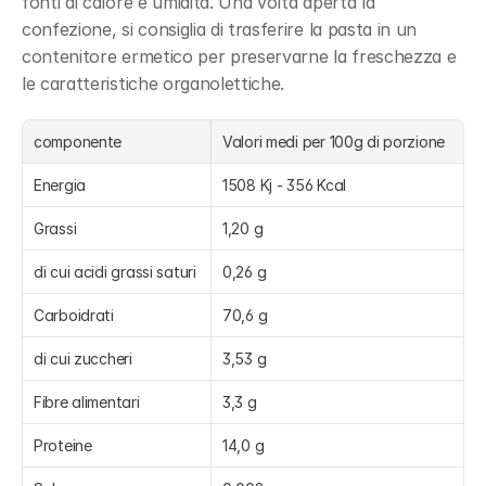
fonti di calore e umidità. Una volta aperta la 
confezione, si consiglia di trasferire la pasta in un 
contenitore ermetico per preservarne la freschezza e 
le caratteristiche organolettiche.
componente
Valori medi per 100g di porzione
Energia
1508 Kj - 356 Kcal
Grassi
1,20 g
di cui acidi grassi saturi
0,26 g
Carboidrati
70,6 g
di cui zuccheri
3,53 g
Fibre alimentari
3,3 g
Proteine
14,0 g