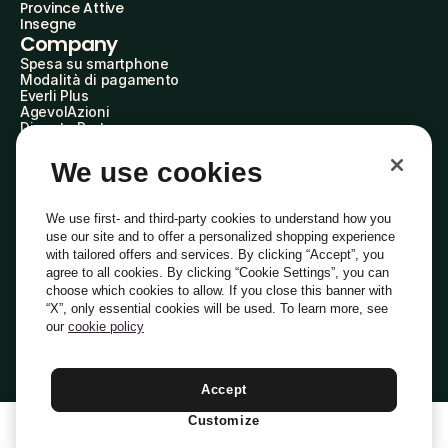
Province Attive
Insegne
Company
Spesa su smartphone
Modalità di pagamento
Everli Plus
AgevolAzioni
Diventa Partner
Advertise with Us
Everli Shoppers
We use cookies
About Us
Scopri chi siamo
Everli News
We use first- and third-party cookies to understand how you
Domande frequenti
use our site and to offer a personalized shopping experience
Lavora con noi
with tailored offers and services. By clicking “Accept”, you
Diventa Shopper
agree to all cookies. By clicking “Cookie Settings”, you can
Investitori
choose which cookies to allow. If you close this banner with
Privacy
Cookie
Preferenze Cookie
“X”, only essential cookies will be used. To learn more, see
Termini e Condizioni
Codice Etico
our
cookie policy
Indirizzo PEC: everli@pec.it - indirizzo DPO: dpo@everli.com
Copyright © 2014-2026 Everli Global Inc.
Italiano
Accept
Customize
1
Aggiungi Al Carrello