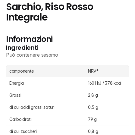
Sarchio, Riso Rosso 
Integrale
Informazioni
Ingredienti
Può contenere sesamo
componente
NRV*
Energia
1601 kJ / 378 kcal
Grassi
2,8 g
di cui acidi grassi saturi
0,5 g
Carboidrati
79 g
di cui zuccheri
0,8 g