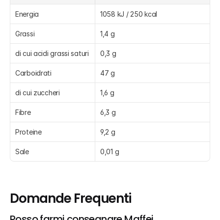
Energia
1058 kJ / 250 kcal
Grassi
1,4 g
di cui acidi grassi saturi
0,3 g
Carboidrati
47 g
di cui zuccheri
1,6 g
Fibre
6,3 g
Proteine
9,2 g
Sale
0,01 g
Domande Frequenti
Posso farmi consegnare Maffei, 