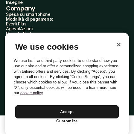
Insegne
Company
Spesa su smartphone
Modalità di pagamento
Everli Plus
AgevolAzioni
Diventa Partner
Advertise with Us
Everli Shoppers
We use cookies
About Us
Scopri chi siamo
Everli News
We use first- and third-party cookies to understand how you
Domande frequenti
use our site and to offer a personalized shopping experience
Lavora con noi
with tailored offers and services. By clicking “Accept”, you
Diventa Shopper
agree to all cookies. By clicking “Cookie Settings”, you can
Investitori
choose which cookies to allow. If you close this banner with
Privacy
Cookie
Preferenze Cookie
“X”, only essential cookies will be used. To learn more, see
Termini e Condizioni
Codice Etico
our
cookie policy
Indirizzo PEC: everli@pec.it - indirizzo DPO: dpo@everli.com
Copyright © 2014-2026 Everli Global Inc.
Italiano
Accept
Customize
1
Aggiungi Al Carrello