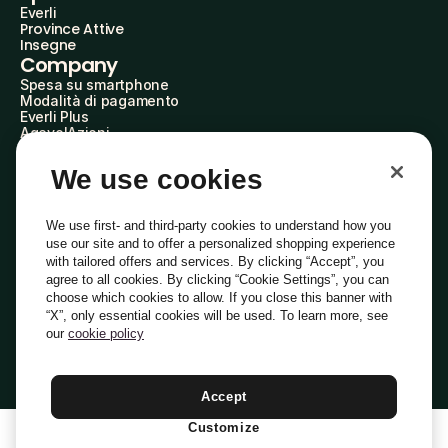
Everli
Province Attive
Insegne
Company
Spesa su smartphone
Modalità di pagamento
Everli Plus
AgevolAzioni
Diventa Partner
Advertise with Us
We use cookies
Everli Shoppers
About Us
Scopri chi siamo
We use first- and third-party cookies to understand how you
Everli News
use our site and to offer a personalized shopping experience
Domande frequenti
with tailored offers and services. By clicking “Accept”, you
Lavora con noi
agree to all cookies. By clicking “Cookie Settings”, you can
Diventa Shopper
choose which cookies to allow. If you close this banner with
Investitori
“X”, only essential cookies will be used. To learn more, see
Privacy
Cookie
Preferenze Cookie
Termini e Condizioni
Codice Etico
our
cookie policy
Copyright © 2014-2026 Everli Global Inc.
Italiano
Accept
Customize
1
Aggiungi Al Carrello