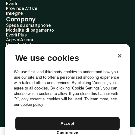
Everli
Province Attive
Insegne
Company
Spesa su smartphone
Modalità di pagamento
Everli Plus
AgevolAzioni
Diventa Partner
Advertise with Us
Everli Shoppers
We use cookies
About Us
Scopri chi siamo
Everli News
We use first- and third-party cookies to understand how you
Domande frequenti
use our site and to offer a personalized shopping experience
Lavora con noi
with tailored offers and services. By clicking “Accept”, you
Diventa Shopper
agree to all cookies. By clicking “Cookie Settings”, you can
Investitori
choose which cookies to allow. If you close this banner with
Privacy
Cookie
Preferenze Cookie
“X”, only essential cookies will be used. To learn more, see
Termini e Condizioni
Codice Etico
our
cookie policy
Indirizzo PEC: everli@pec.it - indirizzo DPO: dpo@everli.com
Copyright © 2014-2026 Everli Global Inc.
Italiano
Accept
Customize