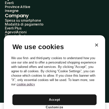
Everli
Province Attive
Insegne
Company
Spesa su smartphone
Modalità di pagamento
Everli Plus
AgevolAzioni
Diventa Partner
Advertise with Us
Everli Shoppers
We use cookies
About Us
Scopri chi siamo
Everli News
We use first- and third-party cookies to understand how you
Domande frequenti
use our site and to offer a personalized shopping experience
Lavora con noi
with tailored offers and services. By clicking “Accept”, you
Diventa Shopper
agree to all cookies. By clicking “Cookie Settings”, you can
Investitori
choose which cookies to allow. If you close this banner with
Privacy
Cookie
Preferenze Cookie
“X”, only essential cookies will be used. To learn more, see
Termini e Condizioni
Codice Etico
our
cookie policy
Indirizzo PEC: everli@pec.it - indirizzo DPO: dpo@everli.com
Copyright © 2014-2026 Everli Global Inc.
Italiano
Accept
Customize