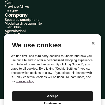
Everli
Province Attive
Insegne
Company
Spesa su smartphone
Modalità di pagamento
Everli Plus
AgevolAzioni
Diventa Partner
Advertise with Us
Everli Shoppers
We use cookies
About Us
Scopri chi siamo
Everli News
We use first- and third-party cookies to understand how you
Domande frequenti
use our site and to offer a personalized shopping experience
Lavora con noi
with tailored offers and services. By clicking “Accept”, you
Diventa Shopper
agree to all cookies. By clicking “Cookie Settings”, you can
Investitori
choose which cookies to allow. If you close this banner with
Privacy
Cookie
Preferenze Cookie
“X”, only essential cookies will be used. To learn more, see
Termini e Condizioni
Codice Etico
our
cookie policy
Indirizzo PEC: everli@pec.it - indirizzo DPO: dpo@everli.com
Copyright © 2014-2026 Everli Global Inc.
Italiano
Accept
Customize